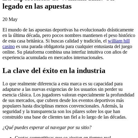
legado en las apuestas
20
May
El mundo de las apuestas deportivas ha evolucionado drásticamente
en la última década, pero pocos nombres mantienen el peso histórico
de esta casa británica. Si buscas calidad y tradición, el
william hill
casino
es una parada obligatoria para cualquier entusiasta del juego
online. Su plataforma combina una interfaz intuitiva con años de
experiencia acumulada en mercados internacionales.
La clave del éxito en la industria
Lo que realmente diferencia a esta marca es su capacidad para
adaptarse a las nuevas exigencias de los usuarios sin perder su
esencia clásica. Los jugadores valoran especialmente la profundidad
de sus mercados, que cubren desde los eventos deportivos más
populares hasta disciplinas menos convencionales. Además, la
seguridad y la transparencia son los pilares sobre los que han
construido una base de clientes tan fiel a lo largo de las décadas.
¿Qué puedes esperar al navegar por su sitio?
Cuotas competitivas que se ajustan en tiempo real.