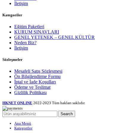
İletişim
Kategoriler
Eğitim Paketleri
KURUM SINAVLARI
GENEL YETENEK – GENEL KÜLTÜR
Neden Biz?
İletişim
Sözleşmeler
Mesafeli Satış Sözleşmesi
Ön Bilgilendirme Formu
İptal ve İade Koşulları
Ödeme ve Teslimat
Gizlilik Politikası
HKNET ONLINE
2022-2023 Tüm hakları saklıdır.
Search
Ana Menü
Kategoriler