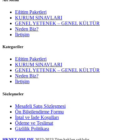
Eğitim Paketleri
KURUM SINAVLARI
GENEL YETENEK – GENEL KÜLTÜR
Neden Biz?
İletişim
Kategoriler
Eğitim Paketleri
KURUM SINAVLARI
GENEL YETENEK – GENEL KÜLTÜR
Neden Biz?
İletişim
Sözleşmeler
Mesafeli Satış Sözleşmesi
Ön Bilgilendirme Formu
İptal ve İade Koşulları
Ödeme ve Teslimat
Gizlilik Politikası
HKNET ONLINE
2022-2023 Tüm hakları saklıdır.