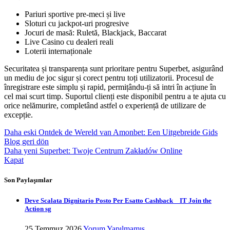
Pariuri sportive pre-meci și live
Sloturi cu jackpot-uri progresive
Jocuri de masă: Ruletă, Blackjack, Baccarat
Live Casino cu dealeri reali
Loterii internaționale
Securitatea și transparența sunt prioritare pentru Superbet, asigurând
un mediu de joc sigur și corect pentru toți utilizatorii. Procesul de
înregistrare este simplu și rapid, permițându-ți să intri în acțiune în
cel mai scurt timp. Suportul clienți este disponibil pentru a te ajuta cu
orice nelămurire, completând astfel o experiență de utilizare de
excepție.
Daha eski
Ontdek de Wereld van Amonbet: Een Uitgebreide Gids
Blog geri dön
Daha yeni
Superbet: Twoje Centrum Zakładów Online
Kapat
Son Paylaşımlar
Deve Scalata Dignitario Posto Per Esatto Cashback _ IT Join the
Action sg
25 Temmuz 2026
Yorum Yapılmamış