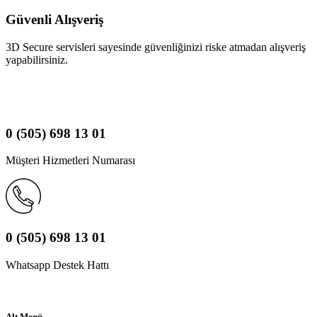
Güvenli Alışveriş
3D Secure servisleri sayesinde güvenliğinizi riske atmadan alışveriş
yapabilirsiniz.
0 (505) 698 13 01
Müşteri Hizmetleri Numarası
0 (505) 698 13 01
Whatsapp Destek Hattı
Alt Menü