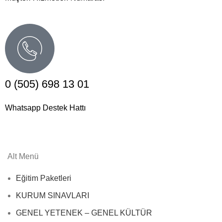
0 (505) 698 13 01
Whatsapp Destek Hattı
Alt Menü
Eğitim Paketleri
KURUM SINAVLARI
GENEL YETENEK – GENEL KÜLTÜR