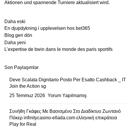
Aktionen und spannende Turniere aktualisiert wird.
Daha eski
En djupdykning i upplevelsen hos bet365
Blog geri dön
Daha yeni
L’expertise de bwin dans le monde des paris sportifs
Son Paylaşımlar
Deve Scalata Dignitario Posto Per Esatto Cashback _ IT
Join the Action sg
25 Temmuz 2026
Yorum Yapılmamış
Συνήθη Γκάφες Με Βασισμένο Στο Διαδίκτυο Ζωντανό
Πόκερ infinitycasino-ellada.com ελληνική επικράτεια
Play for Real