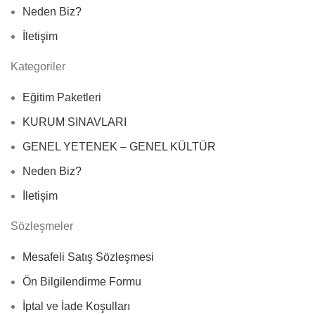
Neden Biz?
İletişim
Kategoriler
Eğitim Paketleri
KURUM SINAVLARI
GENEL YETENEK – GENEL KÜLTÜR
Neden Biz?
İletişim
Sözleşmeler
Mesafeli Satış Sözleşmesi
Ön Bilgilendirme Formu
İptal ve İade Koşulları