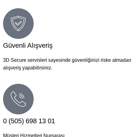
Güvenli Alışveriş
3D Secure servisleri sayesinde güvenliğinizi riske atmadan
alışveriş yapabilirsiniz.
0 (505) 698 13 01
Müşteri Hizmetleri Numarası