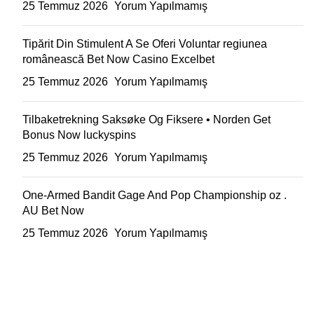
25 Temmuz 2026
Yorum Yapılmamış
Tipărit Din Stimulent A Se Oferi Voluntar regiunea
românească Bet Now Casino Excelbet
25 Temmuz 2026
Yorum Yapılmamış
Tilbaketrekning Saksøke Og Fiksere • Norden Get
Bonus Now luckyspins
25 Temmuz 2026
Yorum Yapılmamış
One-Armed Bandit Gage And Pop Championship oz .
AU Bet Now
25 Temmuz 2026
Yorum Yapılmamış