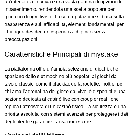
un’interfaccia intuitiva e una vasta gamma di opzioni di
intrattenimento, rendendola una scelta popolare per
giocatori di ogni livello. La sua reputazione si basa sulla
trasparenza e sull’affidabilità, elementi fondamentali per
chiunque desideri un’esperienza di gioco senza
preoccupazioni.
Caratteristiche Principali di mystake
La piattaforma offre un’ampia selezione di giochi, che
spaziano dalle slot machine più popolari ai giochi da
tavolo classici come il blackjack e la roulette. Inoltre, per
chi ama l’adrenalina del gioco dal vivo, è disponibile una
sezione dedicata al casinò live con croupier reali, che
replica l’atmosfera di un casinò fisico. La sicurezza è una
priorità assoluta, con sistemi avanzati per proteggere i dati
degli utenti e garantire transazioni sicure.