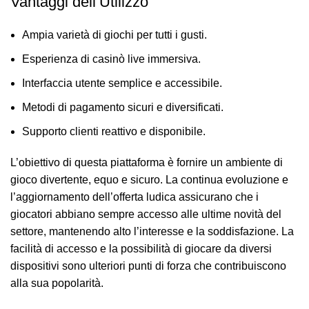
Vantaggi dell’Utilizzo
Ampia varietà di giochi per tutti i gusti.
Esperienza di casinò live immersiva.
Interfaccia utente semplice e accessibile.
Metodi di pagamento sicuri e diversificati.
Supporto clienti reattivo e disponibile.
L’obiettivo di questa piattaforma è fornire un ambiente di
gioco divertente, equo e sicuro. La continua evoluzione e
l’aggiornamento dell’offerta ludica assicurano che i
giocatori abbiano sempre accesso alle ultime novità del
settore, mantenendo alto l’interesse e la soddisfazione. La
facilità di accesso e la possibilità di giocare da diversi
dispositivi sono ulteriori punti di forza che contribuiscono
alla sua popolarità.