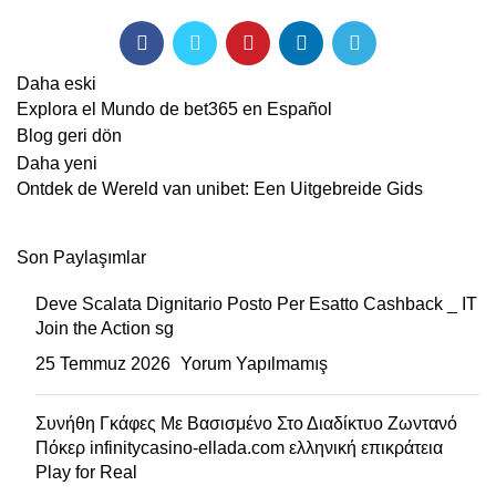
Daha eski
Explora el Mundo de bet365 en Español
Blog geri dön
Daha yeni
Ontdek de Wereld van unibet: Een Uitgebreide Gids
Son Paylaşımlar
Deve Scalata Dignitario Posto Per Esatto Cashback _ IT
Join the Action sg
25 Temmuz 2026
Yorum Yapılmamış
Συνήθη Γκάφες Με Βασισμένο Στο Διαδίκτυο Ζωντανό
Πόκερ infinitycasino-ellada.com ελληνική επικράτεια
Play for Real