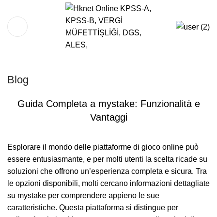
Blog
Guida Completa a mystake: Funzionalità e
Vantaggi
Esplorare il mondo delle piattaforme di gioco online può
essere entusiasmante, e per molti utenti la scelta ricade su
soluzioni che offrono un’esperienza completa e sicura. Tra
le opzioni disponibili, molti cercano informazioni dettagliate
su
mystake
per comprendere appieno le sue
caratteristiche. Questa piattaforma si distingue per