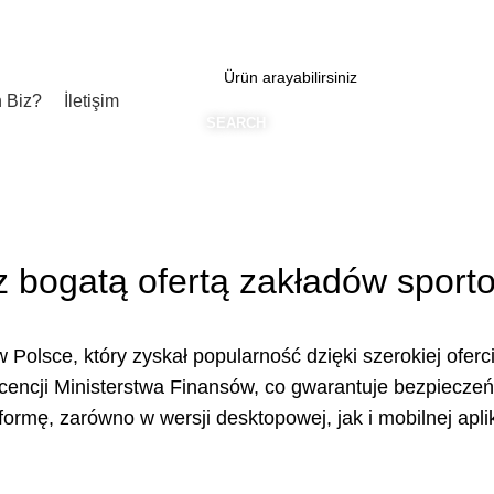
 Biz?
İletişim
SEARCH
z bogatą ofertą zakładów sport
Polsce, który zyskał popularność dzięki szerokiej ofer
icencji Ministerstwa Finansów, co gwarantuje bezpieczeń
formę, zarówno w wersji desktopowej, jak i mobilnej aplik