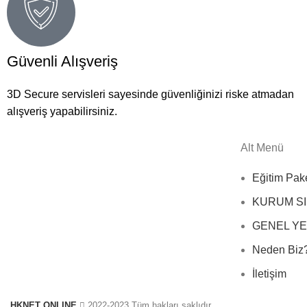
Güvenli Alışveriş
3D Secure servisleri sayesinde güvenliğinizi riske atmadan
alışveriş yapabilirsiniz.
Alt Menü
Eğitim Pake
KURUM SI
GENEL YE
Neden Biz
İletişim
HKNET ONLINE
2022-2023 Tüm hakları saklıdır.