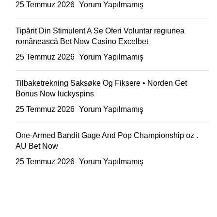
25 Temmuz 2026
Yorum Yapılmamış
Tipărit Din Stimulent A Se Oferi Voluntar regiunea
românească Bet Now Casino Excelbet
25 Temmuz 2026
Yorum Yapılmamış
Tilbaketrekning Saksøke Og Fiksere • Norden Get
Bonus Now luckyspins
25 Temmuz 2026
Yorum Yapılmamış
One-Armed Bandit Gage And Pop Championship oz .
AU Bet Now
25 Temmuz 2026
Yorum Yapılmamış